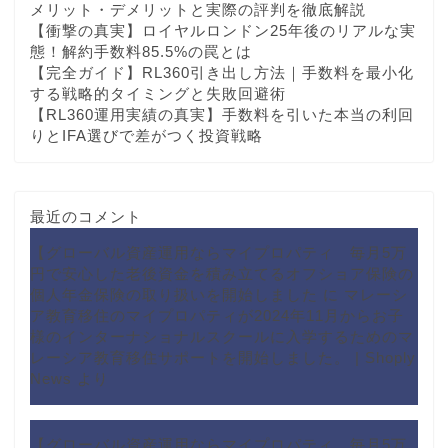
メリット・デメリットと実際の評判を徹底解説
【衝撃の真実】ロイヤルロンドン25年後のリアルな実
態！解約手数料85.5%の罠とは
【完全ガイド】RL360引き出し方法｜手数料を最小化
する戦略的タイミングと失敗回避術
【RL360運用実績の真実】手数料を引いた本当の利回
りとIFA選びで差がつく投資戦略
最近のコメント
【グローバル資産運用ならマイプロパティ 毎月5万
円で安心した老後資金を積み立てるオフショア保険の
個人年金保険の取り扱いを開始しました
に
マレーシ
ア教育移住のマイプロパティが2024年11月からお子
様のインターナショナルスクールに入学するためのマ
レーシア教育移住サポートを開始しました。 | Shoply
News
より
【グローバル資産運用ならマイプロパティ 毎月5万