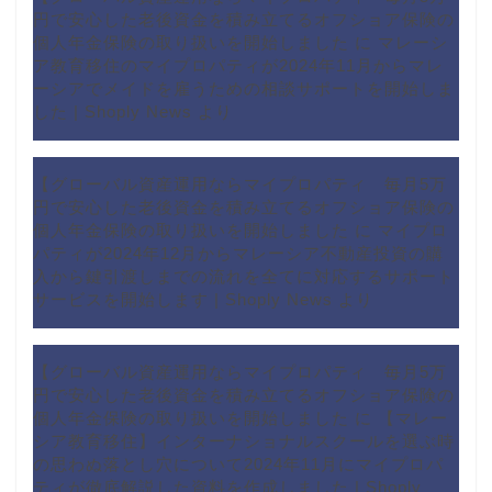
円で安心した老後資金を積み立てるオフショア保険の
個人年金保険の取り扱いを開始しました
に
マレーシ
ア教育移住のマイプロパティが2024年11月からマレ
ーシアでメイドを雇うための相談サポートを開始しま
した | Shoply News
より
【グローバル資産運用ならマイプロパティ 毎月5万
円で安心した老後資金を積み立てるオフショア保険の
個人年金保険の取り扱いを開始しました
に
マイプロ
パティが2024年12月からマレーシア不動産投資の購
入から鍵引渡しまでの流れを全てに対応するサポート
サービスを開始します | Shoply News
より
【グローバル資産運用ならマイプロパティ 毎月5万
円で安心した老後資金を積み立てるオフショア保険の
個人年金保険の取り扱いを開始しました
に
【マレー
シア教育移住】インターナショナルスクールを選ぶ時
の思わぬ落とし穴について2024年11月にマイプロパ
ティが徹底解説した資料を作成しました | Shoply