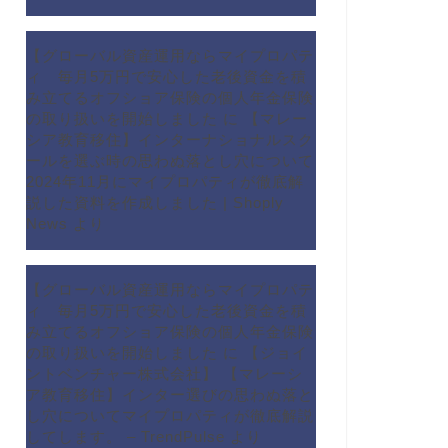
【グローバル資産運用ならマイプロパテ
ィ 毎月5万円で安心した老後資金を積
み立てるオフショア保険の個人年金保険
の取り扱いを開始しました
に
【マレー
シア教育移住】インターナショナルスク
ールを選ぶ時の思わぬ落とし穴について
2024年11月にマイプロパティが徹底解
説した資料を作成しました | Shoply
News
より
【グローバル資産運用ならマイプロパテ
ィ 毎月5万円で安心した老後資金を積
み立てるオフショア保険の個人年金保険
の取り扱いを開始しました
に
【ジョイ
ントベンチャー株式会社】 【マレーシ
ア教育移住】インター選びの思わぬ落と
し穴についてマイプロパティが徹底解説
してします。 – TrendPulse
より