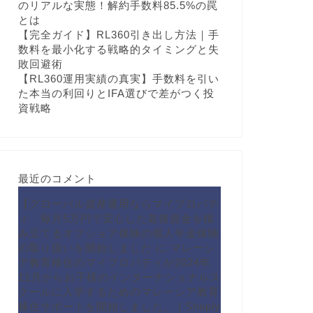
のリアルな実態！解約手数料85.5%の罠
とは
【完全ガイド】RL360引き出し方法｜手
数料を最小化する戦略的タイミングと失
敗回避術
【RL360運用実績の真実】手数料を引い
た本当の利回りとIFA選びで差がつく投
資戦略
最近のコメント
【グローバル資産運用ならマイプロパテ
ィ 毎月5万円で安心した老後資金を積
み立てるオフショア保険の個人年金保険
の取り扱いを開始しました
に
マレーシ
ア教育移住のマイプロパティが2024年
11月からお子様のインターナショナルス
クールに入学するためのマレーシア教育
移住サポートを開始しました。 | Shoply