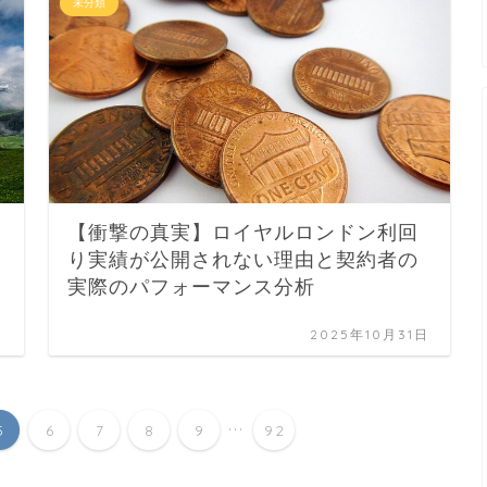
未分類
【衝撃の真実】ロイヤルロンドン利回
り実績が公開されない理由と契約者の
実際のパフォーマンス分析
日
2025年10月31日
...
5
6
7
8
9
92