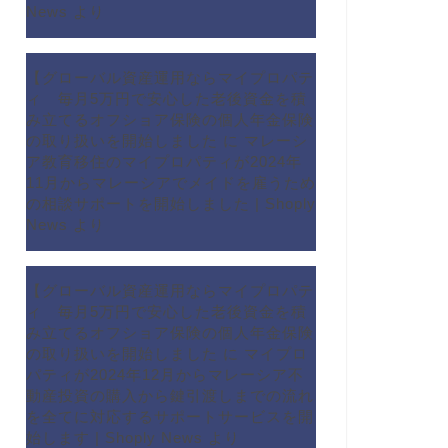
News
より
【グローバル資産運用ならマイプロパテ
ィ 毎月5万円で安心した老後資金を積
み立てるオフショア保険の個人年金保険
の取り扱いを開始しました
に
マレーシ
ア教育移住のマイプロパティが2024年
11月からマレーシアでメイドを雇うため
の相談サポートを開始しました | Shoply
News
より
【グローバル資産運用ならマイプロパテ
ィ 毎月5万円で安心した老後資金を積
み立てるオフショア保険の個人年金保険
の取り扱いを開始しました
に
マイプロ
パティが2024年12月からマレーシア不
動産投資の購入から鍵引渡しまでの流れ
を全てに対応するサポートサービスを開
始します | Shoply News
より