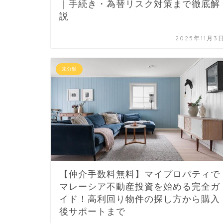
｜手続き・為替リスク対策まで徹底解
説
2025年11月3
未分類
【仲介手数料無料】マイプロパティで
マレーシア不動産投資を始める完全ガ
イド！高利回り物件の探し方から購入
後サポートまで