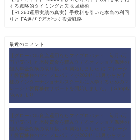
する戦略的タイミングと失敗回避術
【RL360運用実績の真実】手数料を引いた本当の利回
りとIFA選びで差がつく投資戦略
最近のコメント
【グローバル資産運用ならマイプロパティ 毎月5万
円で安心した老後資金を積み立てるオフショア保険の
個人年金保険の取り扱いを開始しました
に
マレーシ
ア教育移住のマイプロパティが2024年11月からお子
様のインターナショナルスクールに入学するためのマ
レーシア教育移住サポートを開始しました。 | Shoply
News
より
【グローバル資産運用ならマイプロパティ 毎月5万
円で安心した老後資金を積み立てるオフショア保険の
個人年金保険の取り扱いを開始しました
に
マレーシ
ア教育移住のマイプロパティが2024年11月からマレ