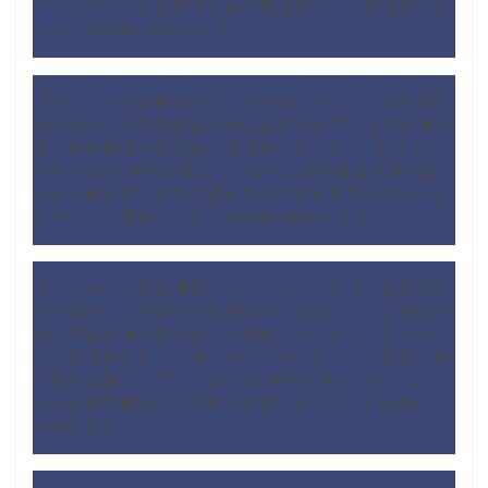
ーシアでメイドを雇うための相談サポートを開始しま
した | Shoply News
より
【グローバル資産運用ならマイプロパティ 毎月5万
円で安心した老後資金を積み立てるオフショア保険の
個人年金保険の取り扱いを開始しました
に
マイプロ
パティが2024年12月からマレーシア不動産投資の購
入から鍵引渡しまでの流れを全てに対応するサポート
サービスを開始します | Shoply News
より
【グローバル資産運用ならマイプロパティ 毎月5万
円で安心した老後資金を積み立てるオフショア保険の
個人年金保険の取り扱いを開始しました
に
【マレー
シア教育移住】インターナショナルスクールを選ぶ時
の思わぬ落とし穴について2024年11月にマイプロパ
ティが徹底解説した資料を作成しました | Shoply
News
より