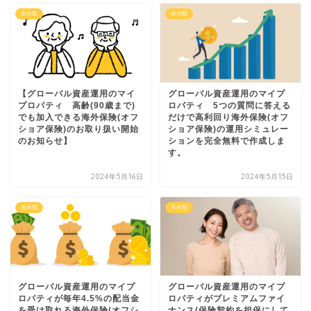
未分類
未分類
【グローバル資産運用のマイ
グローバル資産運用のマイプ
プロパティ 高齢(90歳まで)
ロパティ 5つの質問に答える
でも加入できる海外保険(オフ
だけで高利回り海外保険(オフ
ショア保険)のお取り扱い開始
ショア保険)の運用シミュレー
のお知らせ】
ションを完全無料で作成しま
す。
2024年5月16日
2024年5月15日
未分類
未分類
グローバル資産運用のマイプ
グローバル資産運用のマイプ
ロパティが毎年4.5%の配当金
ロパティがプレミアムファイ
を受け取れる海外保険(オフシ
ナンス(保険契約を担保にして