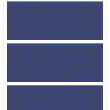
【グローバル資産運用ならマイプロパティ 毎月5万
円で安心した老後資金を積み立てるオフショア保険の
個人年金保険の取り扱いを開始しました
に
マレーシ
ア教育移住のマイプロパティが2024年11月からマレ
ーシアでメイドを雇うための相談サポートを開始しま
した | Shoply News
より
【グローバル資産運用ならマイプロパティ 毎月5万
円で安心した老後資金を積み立てるオフショア保険の
個人年金保険の取り扱いを開始しました
に
マイプロ
パティが2024年12月からマレーシア不動産投資の購
入から鍵引渡しまでの流れを全てに対応するサポート
サービスを開始します | Shoply News
より
【グローバル資産運用ならマイプロパティ 毎月5万
円で安心した老後資金を積み立てるオフショア保険の
個人年金保険の取り扱いを開始しました
に
【マレー
シア教育移住】インターナショナルスクールを選ぶ時