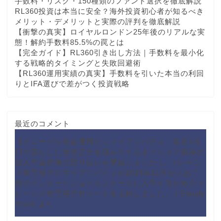
手数料・リスク・150種類のファンド選択を徹底解説
RL360投資は本当に安全？海外投資初心者が知るべき
メリット・デメリットと実際の評判を徹底解説
【衝撃の真実】ロイヤルロンドン25年後のリアルな実
態！解約手数料85.5%の罠とは
【完全ガイド】RL360引き出し方法｜手数料を最小化
する戦略的タイミングと失敗回避術
【RL360運用実績の真実】手数料を引いた本当の利回
りとIFA選びで差がつく投資戦略
最近のコメント
【グローバル資産運用ならマイプロパティ 毎月5万
円で安心した老後資金を積み立てるオフショア保険の
個人年金保険の取り扱いを開始しました
に
マレーシ
ア教育移住のマイプロパティが2024年11月からお子
様のインターナショナルスクールに入学するためのマ
レーシア教育移住サポートを開始しました。 | Shoply
News
より