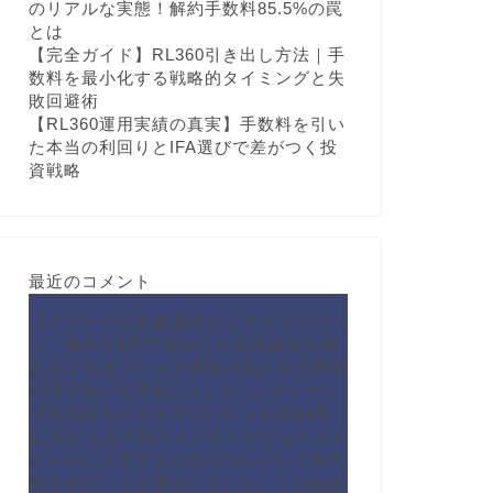
のリアルな実態！解約手数料85.5%の罠
とは
【完全ガイド】RL360引き出し方法｜手
数料を最小化する戦略的タイミングと失
敗回避術
【RL360運用実績の真実】手数料を引い
た本当の利回りとIFA選びで差がつく投
資戦略
最近のコメント
【グローバル資産運用ならマイプロパテ
ィ 毎月5万円で安心した老後資金を積
み立てるオフショア保険の個人年金保険
の取り扱いを開始しました
に
マレーシ
ア教育移住のマイプロパティが2024年
11月からお子様のインターナショナルス
クールに入学するためのマレーシア教育
移住サポートを開始しました。 | Shoply