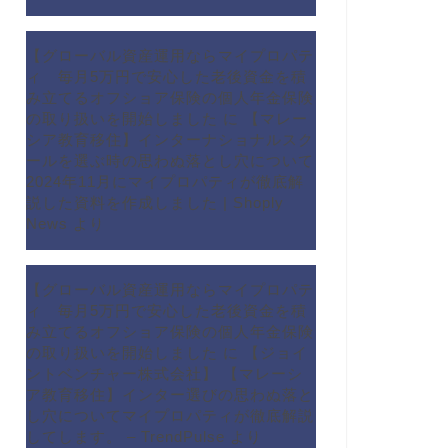
【グローバル資産運用ならマイプロパテ
ィ 毎月5万円で安心した老後資金を積
み立てるオフショア保険の個人年金保険
の取り扱いを開始しました
に
【マレー
シア教育移住】インターナショナルスク
ールを選ぶ時の思わぬ落とし穴について
2024年11月にマイプロパティが徹底解
説した資料を作成しました | Shoply
News
より
【グローバル資産運用ならマイプロパテ
ィ 毎月5万円で安心した老後資金を積
み立てるオフショア保険の個人年金保険
の取り扱いを開始しました
に
【ジョイ
ントベンチャー株式会社】 【マレーシ
ア教育移住】インター選びの思わぬ落と
し穴についてマイプロパティが徹底解説
してします。 – TrendPulse
より