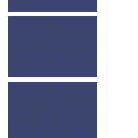
News
より
【グローバル資産運用ならマイプロパテ
ィ 毎月5万円で安心した老後資金を積
み立てるオフショア保険の個人年金保険
の取り扱いを開始しました
に
マレーシ
ア教育移住のマイプロパティが2024年
11月からマレーシアでメイドを雇うため
の相談サポートを開始しました | Shoply
News
より
【グローバル資産運用ならマイプロパテ
ィ 毎月5万円で安心した老後資金を積
み立てるオフショア保険の個人年金保険
の取り扱いを開始しました
に
マイプロ
パティが2024年12月からマレーシア不
動産投資の購入から鍵引渡しまでの流れ
を全てに対応するサポートサービスを開
始します | Shoply News
より