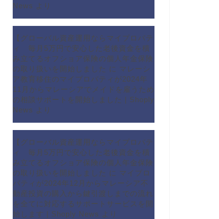
News
より
【グローバル資産運用ならマイプロパテ
ィ 毎月5万円で安心した老後資金を積
み立てるオフショア保険の個人年金保険
の取り扱いを開始しました
に
マレーシ
ア教育移住のマイプロパティが2024年
11月からマレーシアでメイドを雇うため
の相談サポートを開始しました | Shoply
News
より
【グローバル資産運用ならマイプロパテ
ィ 毎月5万円で安心した老後資金を積
み立てるオフショア保険の個人年金保険
の取り扱いを開始しました
に
マイプロ
パティが2024年12月からマレーシア不
動産投資の購入から鍵引渡しまでの流れ
を全てに対応するサポートサービスを開
始します | Shoply News
より