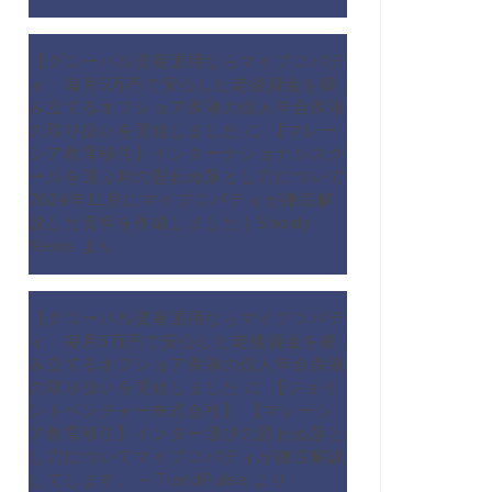
【グローバル資産運用ならマイプロパテ
ィ 毎月5万円で安心した老後資金を積
み立てるオフショア保険の個人年金保険
の取り扱いを開始しました
に
【マレー
シア教育移住】インターナショナルスク
ールを選ぶ時の思わぬ落とし穴について
2024年11月にマイプロパティが徹底解
説した資料を作成しました | Shoply
News
より
【グローバル資産運用ならマイプロパテ
ィ 毎月5万円で安心した老後資金を積
み立てるオフショア保険の個人年金保険
の取り扱いを開始しました
に
【ジョイ
ントベンチャー株式会社】 【マレーシ
ア教育移住】インター選びの思わぬ落と
し穴についてマイプロパティが徹底解説
してします。 – TrendPulse
より