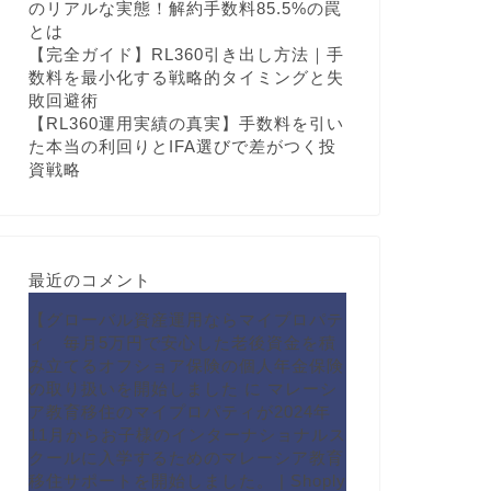
のリアルな実態！解約手数料85.5%の罠
とは
【完全ガイド】RL360引き出し方法｜手
数料を最小化する戦略的タイミングと失
敗回避術
【RL360運用実績の真実】手数料を引い
た本当の利回りとIFA選びで差がつく投
資戦略
最近のコメント
【グローバル資産運用ならマイプロパテ
ィ 毎月5万円で安心した老後資金を積
み立てるオフショア保険の個人年金保険
の取り扱いを開始しました
に
マレーシ
ア教育移住のマイプロパティが2024年
11月からお子様のインターナショナルス
クールに入学するためのマレーシア教育
移住サポートを開始しました。 | Shoply