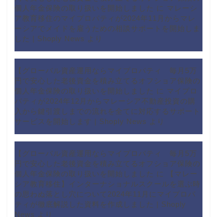
個人年金保険の取り扱いを開始しました
に
マレーシ
ア教育移住のマイプロパティが2024年11月からマレ
ーシアでメイドを雇うための相談サポートを開始しま
した | Shoply News
より
【グローバル資産運用ならマイプロパティ 毎月5万
円で安心した老後資金を積み立てるオフショア保険の
個人年金保険の取り扱いを開始しました
に
マイプロ
パティが2024年12月からマレーシア不動産投資の購
入から鍵引渡しまでの流れを全てに対応するサポート
サービスを開始します | Shoply News
より
【グローバル資産運用ならマイプロパティ 毎月5万
円で安心した老後資金を積み立てるオフショア保険の
個人年金保険の取り扱いを開始しました
に
【マレー
シア教育移住】インターナショナルスクールを選ぶ時
の思わぬ落とし穴について2024年11月にマイプロパ
ティが徹底解説した資料を作成しました | Shoply
News
より