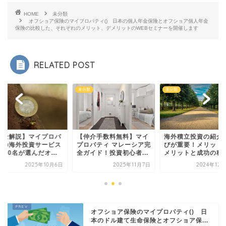
HOME
未分類
オフショア保険のマイプロパティ() 日本の個人年金保険とオフショア個人年金
保険の比較した、それぞれのメリット、デメリットのWEBセミナーを開催します
RELATED POST
類
未分類
未分類
完全解説】マイプロパ
【仲介手数料無料】マイ
海外積立投資の紹介
ィの海外投資サービス
プロパティ マレーシア完
びが重要！メリット
000名が選んだオ...
全ガイド！投資初心者...
メリットと成功の秘
2025年10月6日
2025年11月7日
2024年12
オフショア保険のマイプロパティ() 日
本のドル建て生命保険とオフショア保...