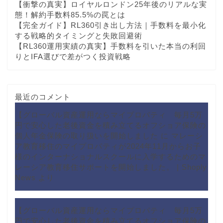
【衝撃の真実】ロイヤルロンドン25年後のリアルな実
態！解約手数料85.5%の罠とは
【完全ガイド】RL360引き出し方法｜手数料を最小化
する戦略的タイミングと失敗回避術
【RL360運用実績の真実】手数料を引いた本当の利回
りとIFA選びで差がつく投資戦略
最近のコメント
【グローバル資産運用ならマイプロパティ 毎月5万
円で安心した老後資金を積み立てるオフショア保険の
個人年金保険の取り扱いを開始しました
に
マレーシ
ア教育移住のマイプロパティが2024年11月からお子
様のインターナショナルスクールに入学するためのマ
レーシア教育移住サポートを開始しました。 | Shoply
News
より
【グローバル資産運用ならマイプロパティ 毎月5万
円で安心した老後資金を積み立てるオフショア保険の