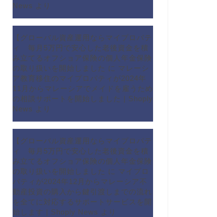
News
より
【グローバル資産運用ならマイプロパテ
ィ 毎月5万円で安心した老後資金を積
み立てるオフショア保険の個人年金保険
の取り扱いを開始しました
に
マレーシ
ア教育移住のマイプロパティが2024年
11月からマレーシアでメイドを雇うため
の相談サポートを開始しました | Shoply
News
より
【グローバル資産運用ならマイプロパテ
ィ 毎月5万円で安心した老後資金を積
み立てるオフショア保険の個人年金保険
の取り扱いを開始しました
に
マイプロ
パティが2024年12月からマレーシア不
動産投資の購入から鍵引渡しまでの流れ
を全てに対応するサポートサービスを開
始します | Shoply News
より