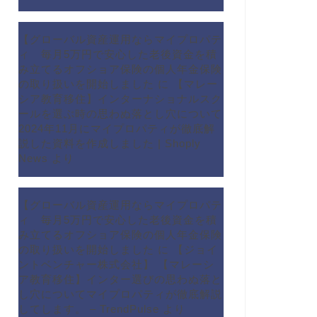
【グローバル資産運用ならマイプロパテ
ィ 毎月5万円で安心した老後資金を積
み立てるオフショア保険の個人年金保険
の取り扱いを開始しました
に
【マレー
シア教育移住】インターナショナルスク
ールを選ぶ時の思わぬ落とし穴について
2024年11月にマイプロパティが徹底解
説した資料を作成しました | Shoply
News
より
【グローバル資産運用ならマイプロパテ
ィ 毎月5万円で安心した老後資金を積
み立てるオフショア保険の個人年金保険
の取り扱いを開始しました
に
【ジョイ
ントベンチャー株式会社】 【マレーシ
ア教育移住】インター選びの思わぬ落と
し穴についてマイプロパティが徹底解説
してします。 – TrendPulse
より