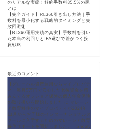
のリアルな実態！解約手数料85.5%の罠
とは
【完全ガイド】RL360引き出し方法｜手
数料を最小化する戦略的タイミングと失
敗回避術
【RL360運用実績の真実】手数料を引い
た本当の利回りとIFA選びで差がつく投
資戦略
最近のコメント
【グローバル資産運用ならマイプロパテ
ィ 毎月5万円で安心した老後資金を積
み立てるオフショア保険の個人年金保険
の取り扱いを開始しました
に
マレーシ
ア教育移住のマイプロパティが2024年
11月からお子様のインターナショナルス
クールに入学するためのマレーシア教育
移住サポートを開始しました。 | Shoply