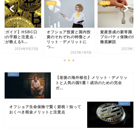
類
未分類
未分類
完全ガイド】HSBC口
オフショア投資と国内投
資産形成の新常識！
解約の手順と注意点 -
資のそれぞれの特徴とメ
プロパティ保険の魅
家が教える5...
リット・デメリットに
徹底解説
つ...
2024年9月23日
2025年5月
2025年1月9日
【老後の海外移住】メリット・デメリッ
トと人気の国5選！成功のための完全
ガ...
オフショア生命保険で賢く節税！知って
おくべき税金メリットと注意点