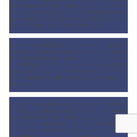
個人年金保険の取り扱いを開始しました
に
マイプロ
パティが2024年12月からマレーシア不動産投資の購
入から鍵引渡しまでの流れを全てに対応するサポート
サービスを開始します | Shoply News
より
【グローバル資産運用ならマイプロパティ 毎月5万
円で安心した老後資金を積み立てるオフショア保険の
個人年金保険の取り扱いを開始しました
に
【マレー
シア教育移住】インターナショナルスクールを選ぶ時
の思わぬ落とし穴について2024年11月にマイプロパ
ティが徹底解説した資料を作成しました | Shoply
News
より
【グローバル資産運用ならマイプロパティ 毎月5万
円で安心した老後資金を積み立てるオフショア保険の
個人年金保険の取り扱いを開始しました
に
【ジョイ
ントベンチャー株式会社】 【マレーシア教育移住】
インター選びの思わぬ落とし穴についてマイプロパテ
ィが徹底解説してします。 – TrendPulse
より