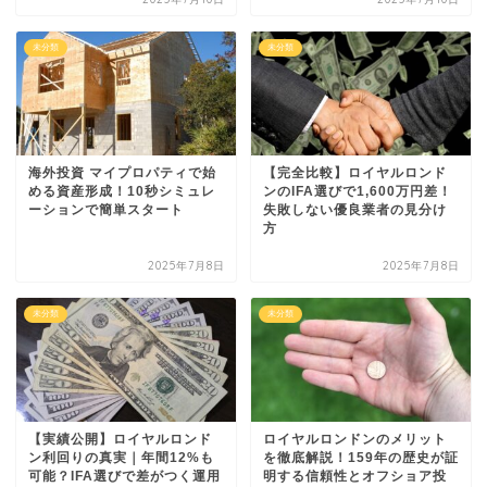
未分類
未分類
海外投資 マイプロパティで始
【完全比較】ロイヤルロンド
める資産形成！10秒シミュレ
ンのIFA選びで1,600万円差！
ーションで簡単スタート
失敗しない優良業者の見分け
方
2025年7月8日
2025年7月8日
未分類
未分類
【実績公開】ロイヤルロンド
ロイヤルロンドンのメリット
ン利回りの真実｜年間12%も
を徹底解説！159年の歴史が証
可能？IFA選びで差がつく運用
明する信頼性とオフショア投