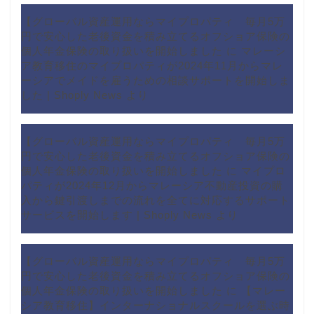
【グローバル資産運用ならマイプロパティ 毎月5万
円で安心した老後資金を積み立てるオフショア保険の
個人年金保険の取り扱いを開始しました
に
マレーシ
ア教育移住のマイプロパティが2024年11月からマレ
ーシアでメイドを雇うための相談サポートを開始しま
した | Shoply News
より
【グローバル資産運用ならマイプロパティ 毎月5万
円で安心した老後資金を積み立てるオフショア保険の
個人年金保険の取り扱いを開始しました
に
マイプロ
パティが2024年12月からマレーシア不動産投資の購
入から鍵引渡しまでの流れを全てに対応するサポート
サービスを開始します | Shoply News
より
【グローバル資産運用ならマイプロパティ 毎月5万
円で安心した老後資金を積み立てるオフショア保険の
個人年金保険の取り扱いを開始しました
に
【マレー
シア教育移住】インターナショナルスクールを選ぶ時