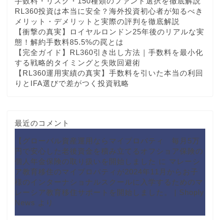
手数料・リスク・150種類のファンド選択を徹底解説
RL360投資は本当に安全？海外投資初心者が知るべき
メリット・デメリットと実際の評判を徹底解説
【衝撃の真実】ロイヤルロンドン25年後のリアルな実
態！解約手数料85.5%の罠とは
【完全ガイド】RL360引き出し方法｜手数料を最小化
する戦略的タイミングと失敗回避術
【RL360運用実績の真実】手数料を引いた本当の利回
りとIFA選びで差がつく投資戦略
最近のコメント
【グローバル資産運用ならマイプロパティ 毎月5万
円で安心した老後資金を積み立てるオフショア保険の
個人年金保険の取り扱いを開始しました
に
マレーシ
ア教育移住のマイプロパティが2024年11月からお子
様のインターナショナルスクールに入学するためのマ
レーシア教育移住サポートを開始しました。 | Shoply
News
より