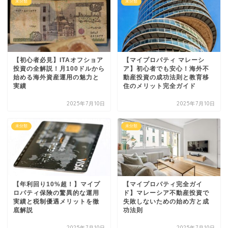
未分類
未分類
【初心者必見】ITAオフショア
【マイプロパティ マレーシ
投資の全解説！月100ドルから
ア】初心者でも安心！海外不
始める海外資産運用の魅力と
動産投資の成功法則と教育移
実績
住のメリット完全ガイド
2025年7月10日
2025年7月10日
未分類
未分類
【年利回り10%超！】マイプ
【マイプロパティ完全ガイ
ロパティ保険の驚異的な運用
ド】マレーシア不動産投資で
実績と税制優遇メリットを徹
失敗しないための始め方と成
底解説
功法則
2025年7月10日
2025年7月10日