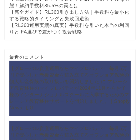
態！解約手数料85.5%の罠とは
【完全ガイド】RL360引き出し方法｜手数料を最小化
する戦略的タイミングと失敗回避術
【RL360運用実績の真実】手数料を引いた本当の利回
りとIFA選びで差がつく投資戦略
最近のコメント
【グローバル資産運用ならマイプロパティ 毎月5万
円で安心した老後資金を積み立てるオフショア保険の
個人年金保険の取り扱いを開始しました
に
マレーシ
ア教育移住のマイプロパティが2024年11月からお子
様のインターナショナルスクールに入学するためのマ
レーシア教育移住サポートを開始しました。 | Shoply
News
より
【グローバル資産運用ならマイプロパティ 毎月5万
円で安心した老後資金を積み立てるオフショア保険の