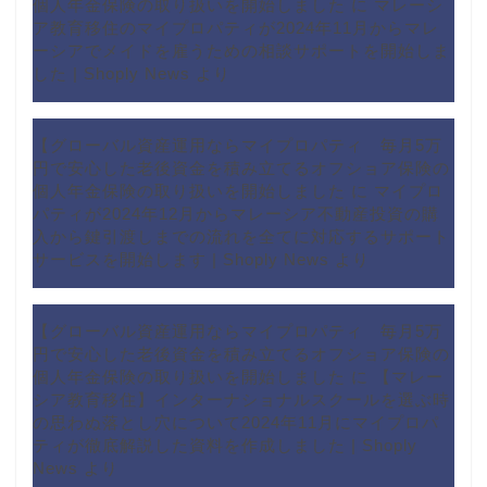
個人年金保険の取り扱いを開始しました
に
マレーシ
ア教育移住のマイプロパティが2024年11月からマレ
ーシアでメイドを雇うための相談サポートを開始しま
した | Shoply News
より
【グローバル資産運用ならマイプロパティ 毎月5万
円で安心した老後資金を積み立てるオフショア保険の
個人年金保険の取り扱いを開始しました
に
マイプロ
パティが2024年12月からマレーシア不動産投資の購
入から鍵引渡しまでの流れを全てに対応するサポート
サービスを開始します | Shoply News
より
【グローバル資産運用ならマイプロパティ 毎月5万
円で安心した老後資金を積み立てるオフショア保険の
個人年金保険の取り扱いを開始しました
に
【マレー
シア教育移住】インターナショナルスクールを選ぶ時
の思わぬ落とし穴について2024年11月にマイプロパ
ティが徹底解説した資料を作成しました | Shoply
News
より