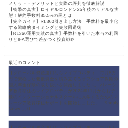
メリット・デメリットと実際の評判を徹底解説
【衝撃の真実】ロイヤルロンドン25年後のリアルな実
態！解約手数料85.5%の罠とは
【完全ガイド】RL360引き出し方法｜手数料を最小化
する戦略的タイミングと失敗回避術
【RL360運用実績の真実】手数料を引いた本当の利回
りとIFA選びで差がつく投資戦略
最近のコメント
【グローバル資産運用ならマイプロパティ 毎月5万
円で安心した老後資金を積み立てるオフショア保険の
個人年金保険の取り扱いを開始しました
に
マレーシ
ア教育移住のマイプロパティが2024年11月からお子
様のインターナショナルスクールに入学するためのマ
レーシア教育移住サポートを開始しました。 | Shoply
News
より
【グローバル資産運用ならマイプロパティ 毎月5万