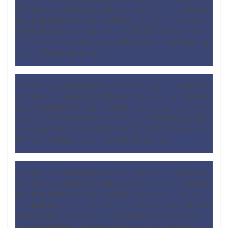
円で安心した老後資金を積み立てるオフショア保険の
個人年金保険の取り扱いを開始しました
に
マレーシ
ア教育移住のマイプロパティが2024年11月からマレ
ーシアでメイドを雇うための相談サポートを開始しま
した | Shoply News
より
【グローバル資産運用ならマイプロパティ 毎月5万
円で安心した老後資金を積み立てるオフショア保険の
個人年金保険の取り扱いを開始しました
に
マイプロ
パティが2024年12月からマレーシア不動産投資の購
入から鍵引渡しまでの流れを全てに対応するサポート
サービスを開始します | Shoply News
より
【グローバル資産運用ならマイプロパティ 毎月5万
円で安心した老後資金を積み立てるオフショア保険の
個人年金保険の取り扱いを開始しました
に
【マレー
シア教育移住】インターナショナルスクールを選ぶ時
の思わぬ落とし穴について2024年11月にマイプロパ
ティが徹底解説した資料を作成しました | Shoply