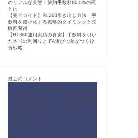
のリアルな実態！解約手数料85.5%の罠
とは
【完全ガイド】RL360引き出し方法｜手
数料を最小化する戦略的タイミングと失
敗回避術
【RL360運用実績の真実】手数料を引い
た本当の利回りとIFA選びで差がつく投
資戦略
最近のコメント
【グローバル資産運用ならマイプロパテ
ィ 毎月5万円で安心した老後資金を積
み立てるオフショア保険の個人年金保険
の取り扱いを開始しました
に
マレーシ
ア教育移住のマイプロパティが2024年
11月からお子様のインターナショナルス
クールに入学するためのマレーシア教育
移住サポートを開始しました。 | Shoply