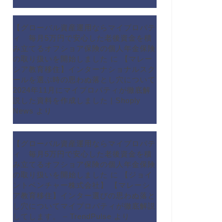
【グローバル資産運用ならマイプロパテ
ィ 毎月5万円で安心した老後資金を積
み立てるオフショア保険の個人年金保険
の取り扱いを開始しました
に
【マレー
シア教育移住】インターナショナルスク
ールを選ぶ時の思わぬ落とし穴について
2024年11月にマイプロパティが徹底解
説した資料を作成しました | Shoply
News
より
【グローバル資産運用ならマイプロパテ
ィ 毎月5万円で安心した老後資金を積
み立てるオフショア保険の個人年金保険
の取り扱いを開始しました
に
【ジョイ
ントベンチャー株式会社】 【マレーシ
ア教育移住】インター選びの思わぬ落と
し穴についてマイプロパティが徹底解説
してします。 – TrendPulse
より