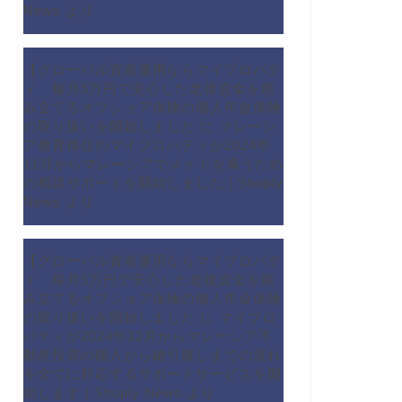
News
より
【グローバル資産運用ならマイプロパテ
ィ 毎月5万円で安心した老後資金を積
み立てるオフショア保険の個人年金保険
の取り扱いを開始しました
に
マレーシ
ア教育移住のマイプロパティが2024年
11月からマレーシアでメイドを雇うため
の相談サポートを開始しました | Shoply
News
より
【グローバル資産運用ならマイプロパテ
ィ 毎月5万円で安心した老後資金を積
み立てるオフショア保険の個人年金保険
の取り扱いを開始しました
に
マイプロ
パティが2024年12月からマレーシア不
動産投資の購入から鍵引渡しまでの流れ
を全てに対応するサポートサービスを開
始します | Shoply News
より