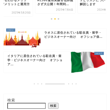
者でもわかるメリッ
RL360運用実績を包み隠
トとリスクについて
・デメリットと運用方
さず大公開！年間利...
解説します
2025年7月6日
2024年1
2025年3月20日
ラオスに居住されている駐在員・留学・
ビジネスオーナー向け オフショア保...
イタリアに居住されている駐在員・留
学・ビジネスオーナー向け オフショ
ア...
検索
検索