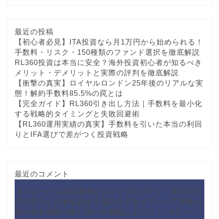
最近の投稿
【初心者必見】ITA投資なら月1万円から始められる！
手数料・リスク・150種類のファンド選択を徹底解説
RL360投資は本当に安全？海外投資初心者が知るべき
メリット・デメリットと実際の評判を徹底解説
【衝撃の真実】ロイヤルロンドン25年後のリアルな実
態！解約手数料85.5%の罠とは
【完全ガイド】RL360引き出し方法｜手数料を最小化
する戦略的タイミングと失敗回避術
【RL360運用実績の真実】手数料を引いた本当の利回
りとIFA選びで差がつく投資戦略
最近のコメント
【グローバル資産運用ならマイプロパティ 毎月5万
円で安心した老後資金を積み立てるオフショア保険の
個人年金保険の取り扱いを開始しました
に
マレーシ