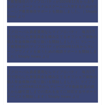
ア教育移住のマイプロパティが2024年11月からお子
様のインターナショナルスクールに入学するためのマ
レーシア教育移住サポートを開始しました。 | Shoply
News
より
【グローバル資産運用ならマイプロパティ 毎月5万
円で安心した老後資金を積み立てるオフショア保険の
個人年金保険の取り扱いを開始しました
に
マレーシ
ア教育移住のマイプロパティが2024年11月からマレ
ーシアでメイドを雇うための相談サポートを開始しま
した | Shoply News
より
【グローバル資産運用ならマイプロパティ 毎月5万
円で安心した老後資金を積み立てるオフショア保険の
個人年金保険の取り扱いを開始しました
に
マイプロ
パティが2024年12月からマレーシア不動産投資の購
入から鍵引渡しまでの流れを全てに対応するサポート
サービスを開始します | Shoply News
より