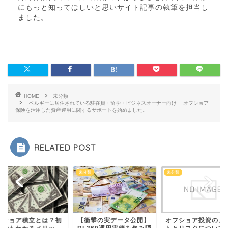
にもっと知ってほしいと思いサイト記事の執筆を担当し
ました。
HOME
未分類
ベルギーに居住されている駐在員・留学・ビジネスオーナー向け オフショア
保険を活用した資産運用に関するサポートを始めました。
RELATED POST
類
未分類
未分類
フショア積立とは？初
【衝撃の実データ公開】
オフショア投資のメ