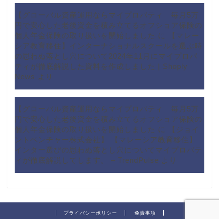
【グローバル資産運用ならマイプロパティ 毎月5万
円で安心した老後資金を積み立てるオフショア保険の
個人年金保険の取り扱いを開始しました
に
【マレー
シア教育移住】インターナショナルスクールを選ぶ時
の思わぬ落とし穴について2024年11月にマイプロパ
ティが徹底解説した資料を作成しました | Shoply
News
より
【グローバル資産運用ならマイプロパティ 毎月5万
円で安心した老後資金を積み立てるオフショア保険の
個人年金保険の取り扱いを開始しました
に
【ジョイ
ントベンチャー株式会社】 【マレーシア教育移住】
インター選びの思わぬ落とし穴についてマイプロパテ
ィが徹底解説してします。 – TrendPulse
より
プライバシーポリシー
免責事項