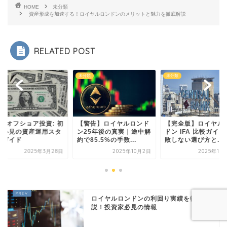
HOME
未分類
資産形成を加速する！ロイヤルロンドンのメリットと魅力を徹底解説
RELATED POST
未分類
未分類
未分類
: 初
【警告】ロイヤルロンド
【完全版】ロイヤルロン
ITAの
スタ
ン25年後の真実｜途中解
ドン IFA 比較ガイド｜失
心者必
約で85.5%の手数...
敗しない選び方と...
ートガ
月28日
2025年10月2日
2025年10月13日
ロイヤルロンドンの利回り実績を徹底解
説！投資家必見の情報