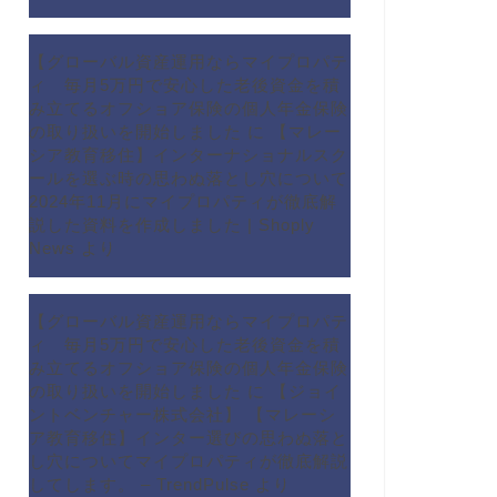
【グローバル資産運用ならマイプロパテ
ィ 毎月5万円で安心した老後資金を積
み立てるオフショア保険の個人年金保険
の取り扱いを開始しました
に
【マレー
シア教育移住】インターナショナルスク
ールを選ぶ時の思わぬ落とし穴について
2024年11月にマイプロパティが徹底解
説した資料を作成しました | Shoply
News
より
【グローバル資産運用ならマイプロパテ
ィ 毎月5万円で安心した老後資金を積
み立てるオフショア保険の個人年金保険
の取り扱いを開始しました
に
【ジョイ
ントベンチャー株式会社】 【マレーシ
ア教育移住】インター選びの思わぬ落と
し穴についてマイプロパティが徹底解説
してします。 – TrendPulse
より