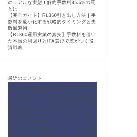
のリアルな実態！解約手数料85.5%の罠
とは
【完全ガイド】RL360引き出し方法｜手
数料を最小化する戦略的タイミングと失
敗回避術
【RL360運用実績の真実】手数料を引い
た本当の利回りとIFA選びで差がつく投
資戦略
最近のコメント
【グローバル資産運用ならマイプロパテ
ィ 毎月5万円で安心した老後資金を積
み立てるオフショア保険の個人年金保険
の取り扱いを開始しました
に
マレーシ
ア教育移住のマイプロパティが2024年
11月からお子様のインターナショナルス
クールに入学するためのマレーシア教育
移住サポートを開始しました。 | Shoply