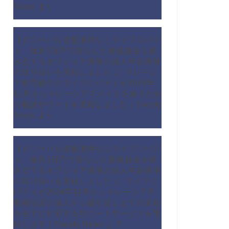
News
より
【グローバル資産運用ならマイプロパテ
ィ 毎月5万円で安心した老後資金を積
み立てるオフショア保険の個人年金保険
の取り扱いを開始しました
に
マレーシ
ア教育移住のマイプロパティが2024年
11月からマレーシアでメイドを雇うため
の相談サポートを開始しました | Shoply
News
より
【グローバル資産運用ならマイプロパテ
ィ 毎月5万円で安心した老後資金を積
み立てるオフショア保険の個人年金保険
の取り扱いを開始しました
に
マイプロ
パティが2024年12月からマレーシア不
動産投資の購入から鍵引渡しまでの流れ
を全てに対応するサポートサービスを開
始します | Shoply News
より