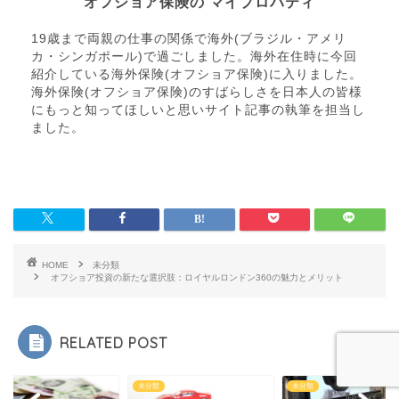
オフショア保険の マイプロパティ
19歳まで両親の仕事の関係で海外(ブラジル・アメリ
カ・シンガポール)で過ごしました。海外在住時に今回
紹介している海外保険(オフショア保険)に入りました。
海外保険(オフショア保険)のすばらしさを日本人の皆様
にもっと知ってほしいと思いサイト記事の執筆を担当し
ました。
HOME
未分類
オフショア投資の新たな選択肢：ロイヤルロンドン360の魅力とメリット
RELATED POST
類
未分類
未分類