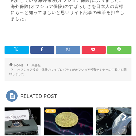
紹介している海外保険(オフショア保険)に入りました。
海外保険(オフショア保険)のすばらしさを日本人の皆様
にもっと知ってほしいと思いサイト記事の執筆を担当し
ました。
HOME
未分類
オフショア投資・保険のマイプロパティがオフショア投資セミナーのご案内を開
始しました
RELATED POST
類
未分類
未分類