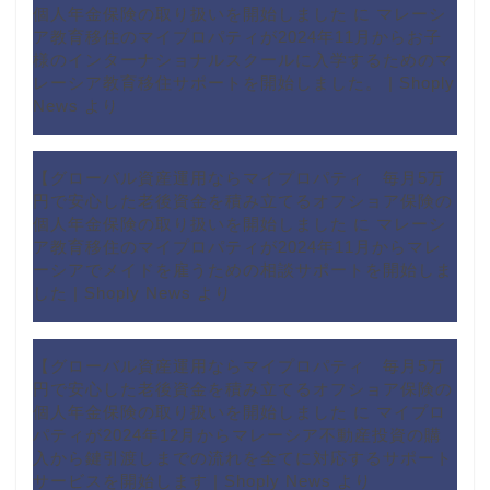
個人年金保険の取り扱いを開始しました
に
マレーシ
ア教育移住のマイプロパティが2024年11月からお子
様のインターナショナルスクールに入学するためのマ
レーシア教育移住サポートを開始しました。 | Shoply
News
より
【グローバル資産運用ならマイプロパティ 毎月5万
円で安心した老後資金を積み立てるオフショア保険の
個人年金保険の取り扱いを開始しました
に
マレーシ
ア教育移住のマイプロパティが2024年11月からマレ
ーシアでメイドを雇うための相談サポートを開始しま
した | Shoply News
より
【グローバル資産運用ならマイプロパティ 毎月5万
円で安心した老後資金を積み立てるオフショア保険の
個人年金保険の取り扱いを開始しました
に
マイプロ
パティが2024年12月からマレーシア不動産投資の購
入から鍵引渡しまでの流れを全てに対応するサポート
サービスを開始します | Shoply News
より