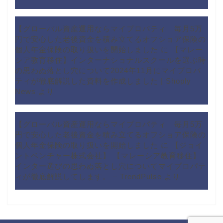
【グローバル資産運用ならマイプロパティ 毎月5万
円で安心した老後資金を積み立てるオフショア保険の
個人年金保険の取り扱いを開始しました
に
【マレー
シア教育移住】インターナショナルスクールを選ぶ時
の思わぬ落とし穴について2024年11月にマイプロパ
ティが徹底解説した資料を作成しました | Shoply
News
より
【グローバル資産運用ならマイプロパティ 毎月5万
円で安心した老後資金を積み立てるオフショア保険の
個人年金保険の取り扱いを開始しました
に
【ジョイ
ントベンチャー株式会社】 【マレーシア教育移住】
インター選びの思わぬ落とし穴についてマイプロパテ
ィが徹底解説してします。 – TrendPulse
より