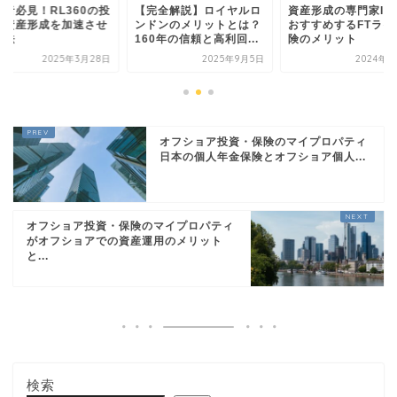
心者必見！RL360の投
【完全解説】ロイヤルロ
資産形成の専門家IF
で資産形成を加速させ
ンドンのメリットとは？
おすすめするFTライ
方法
160年の信頼と高利回...
険のメリット
2025年3月28日
2025年9月5日
2024年9
オフショア投資・保険のマイプロパティ
日本の個人年金保険とオフショア個人...
オフショア投資・保険のマイプロパティ
がオフショアでの資産運用のメリット
と...
検索