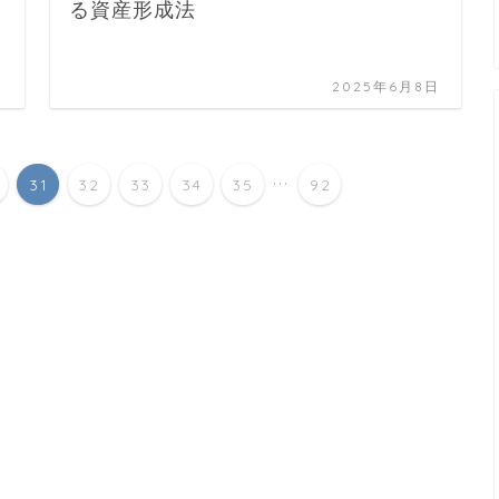
る資産形成法
日
2025年6月8日
...
31
32
33
34
35
92