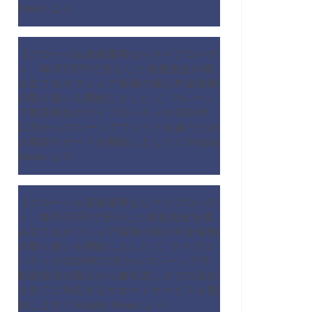
News
より
【グローバル資産運用ならマイプロパテ
ィ 毎月5万円で安心した老後資金を積
み立てるオフショア保険の個人年金保険
の取り扱いを開始しました
に
マレーシ
ア教育移住のマイプロパティが2024年
11月からマレーシアでメイドを雇うため
の相談サポートを開始しました | Shoply
News
より
【グローバル資産運用ならマイプロパテ
ィ 毎月5万円で安心した老後資金を積
み立てるオフショア保険の個人年金保険
の取り扱いを開始しました
に
マイプロ
パティが2024年12月からマレーシア不
動産投資の購入から鍵引渡しまでの流れ
を全てに対応するサポートサービスを開
始します | Shoply News
より