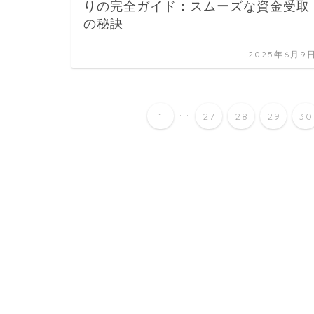
りの完全ガイド：スムーズな資金受取
の秘訣
2025年6月9
...
1
27
28
29
30