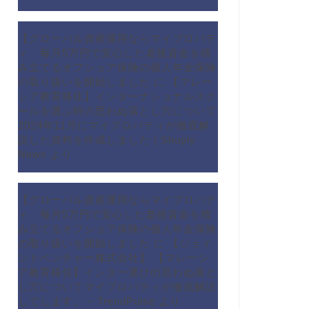
【グローバル資産運用ならマイプロパテ
ィ 毎月5万円で安心した老後資金を積
み立てるオフショア保険の個人年金保険
の取り扱いを開始しました
に
【マレー
シア教育移住】インターナショナルスク
ールを選ぶ時の思わぬ落とし穴について
2024年11月にマイプロパティが徹底解
説した資料を作成しました | Shoply
News
より
【グローバル資産運用ならマイプロパテ
ィ 毎月5万円で安心した老後資金を積
み立てるオフショア保険の個人年金保険
の取り扱いを開始しました
に
【ジョイ
ントベンチャー株式会社】 【マレーシ
ア教育移住】インター選びの思わぬ落と
し穴についてマイプロパティが徹底解説
してします。 – TrendPulse
より