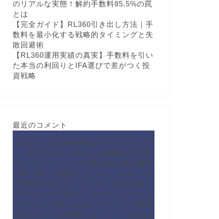
のリアルな実態！解約手数料85.5%の罠
とは
【完全ガイド】RL360引き出し方法｜手
数料を最小化する戦略的タイミングと失
敗回避術
【RL360運用実績の真実】手数料を引い
た本当の利回りとIFA選びで差がつく投
資戦略
最近のコメント
【グローバル資産運用ならマイプロパテ
ィ 毎月5万円で安心した老後資金を積
み立てるオフショア保険の個人年金保険
の取り扱いを開始しました
に
マレーシ
ア教育移住のマイプロパティが2024年
11月からお子様のインターナショナルス
クールに入学するためのマレーシア教育
移住サポートを開始しました。 | Shoply