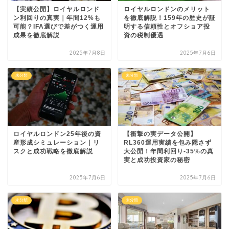
【実績公開】ロイヤルロンド
ロイヤルロンドンのメリット
ン利回りの真実｜年間12%も
を徹底解説！159年の歴史が証
可能？IFA選びで差がつく運用
明する信頼性とオフショア投
成果を徹底解説
資の税制優遇
2025年7月8日
2025年7月6日
未分類
未分類
ロイヤルロンドン25年後の資
【衝撃の実データ公開】
産形成シミュレーション｜リ
RL360運用実績を包み隠さず
スクと成功戦略を徹底解説
大公開！年間利回り-35%の真
実と成功投資家の秘密
2025年7月6日
2025年7月6日
未分類
未分類