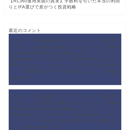
【RL360運用実績の真実】手数料を引いた本当の利回
りとIFA選びで差がつく投資戦略
最近のコメント
【グローバル資産運用ならマイプロパティ 毎月5万
円で安心した老後資金を積み立てるオフショア保険の
個人年金保険の取り扱いを開始しました
に
マレーシ
ア教育移住のマイプロパティが2024年11月からお子
様のインターナショナルスクールに入学するためのマ
レーシア教育移住サポートを開始しました。 | Shoply
News
より
【グローバル資産運用ならマイプロパティ 毎月5万
円で安心した老後資金を積み立てるオフショア保険の
個人年金保険の取り扱いを開始しました
に
マレーシ
ア教育移住のマイプロパティが2024年11月からマレ
ーシアでメイドを雇うための相談サポートを開始しま
した | Shoply News
より