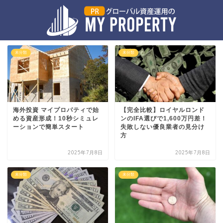
未分類
未分類
海外投資 マイプロパティで始
【完全比較】ロイヤルロンド
める資産形成！10秒シミュレ
ンのIFA選びで1,600万円差！
ーションで簡単スタート
失敗しない優良業者の見分け
方
2025年7月8日
2025年7月8日
未分類
未分類