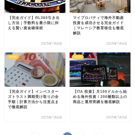
【完全ガイド】RL360引き出
マイプロパティで海外不動産
し方法｜手数料を最小限に抑
投資を成功させる完全ガイド
える賢い資金確保術
｜マレーシア教育移住も徹底
解説
2025年7月6日
2025年7月6日
未分類
未分類
【完全ガイド】インベスター
【ITA 投資】月100ドルから始
ズトラスト満期受け取りの全
める海外投資！200種類以上の
手順｜計算方法から注意点ま
商品と運用実績を徹底解説
で徹底解説
2025年7月6日
2025年7月5日