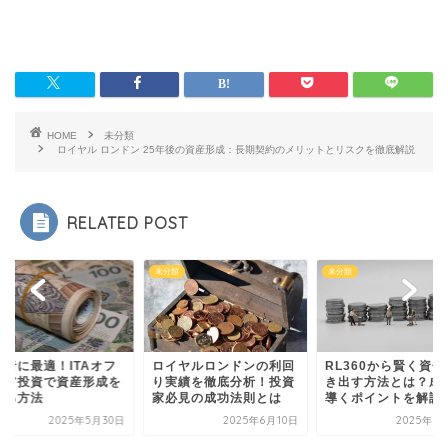
HOME
未分類
ロイヤル ロンドン 25年後の資産形成：長期契約のメリットとリスクを徹底解説
RELATED POST
類
未分類
未分類
心者に最適！ITAオフ
ロイヤルロンドンの利回
RL360から賢く資金
ョア投資で資産形成を
り実績を徹底分析！投資
き出す方法とは？成
める方法
家必見の成功法則とは
導くポイントを解説
2025年5月30日
2025年6月10日
2025年6