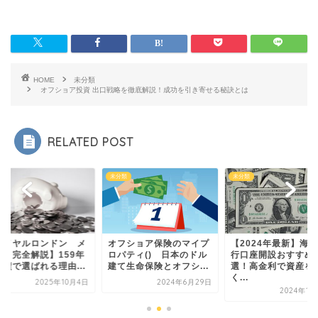
HOME
未分類
オフショア投資 出口戦略を徹底解説！成功を引き寄せる秘訣とは
RELATED POST
類
未分類
未分類
ロイヤルロンドン メ
オフショア保険のマイプ
【2024年最新】海
ット完全解説】159年
ロパティ() 日本のドル
行口座開設おすすめ
実績で選ばれる理由...
建て生命保険とオフシ...
選！高金利で資産を
く...
2025年10月4日
2024年6月29日
2024年12